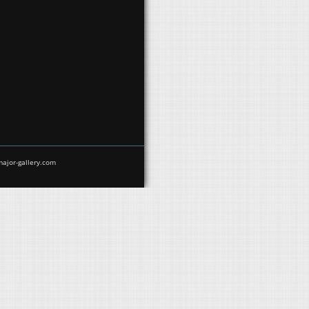
gallery.com