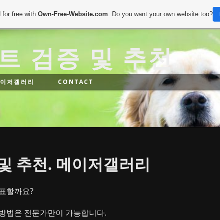
 for free with
Own-Free-Website.com
. Do you want your own website too?
트 검증 및 추천
메이저갤러리
CONTACT
및 추천. 메이저갤러리
투표할까요?
방법은 전문가만이 가능합니다.