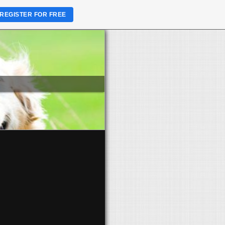
REGISTER FOR FREE