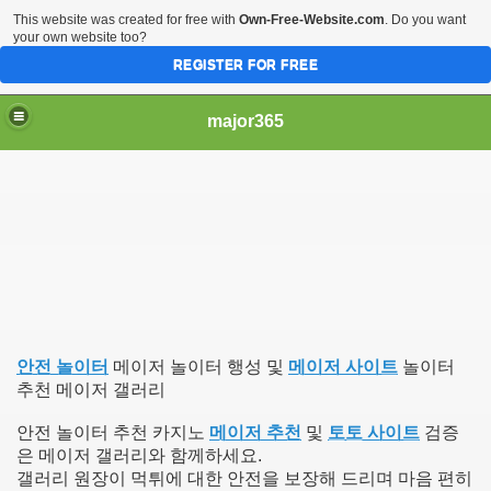
This website was created for free with
Own-Free-Website.com
. Do you want
your own website too?
REGISTER FOR FREE
major365
메이저갤러리
안전 놀이터
메이저 놀이터 행성 및
메이저 사이트
놀이터
추천 메이저 갤러리
안전 놀이터 추천 카지노
메이저 추천
및
토토 사이트
검증
은 메이저 갤러리와 함께하세요.
갤러리 원장이 먹튀에 대한 안전을 보장해 드리며 마음 편히