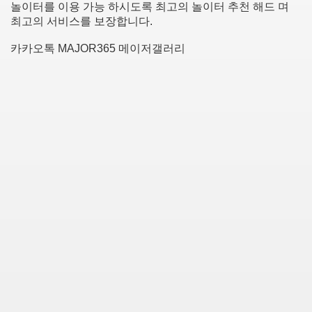
놀이터를 이용 가능 하시도록 최고의 놀이터 추천 해드 며
최고의 서비스를 보장합니다.
카카오톡 MAJOR365 메이저갤러리